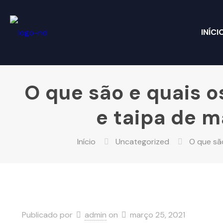
INÍCI
O que são e quais o
e taipa de 
Início
Uncategorized
O que são
Publicado por
admin
on
março 25, 2021