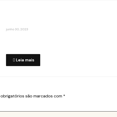
junho 30, 2023
A Nova Dimensão é uma empresa
membro GBC Brasil
Leia mais
obrigatórios são marcados com
*