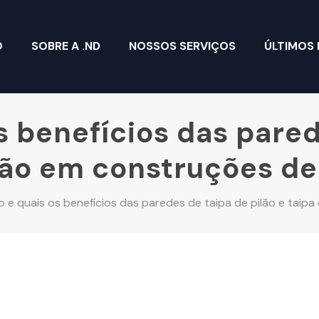
O
SOBRE A .ND
NOSSOS SERVIÇOS
ÚLTIMOS
s benefícios das pared
mão em construções de 
 e quais os benefícios das paredes de taipa de pilão e taip