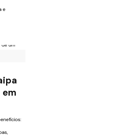
a e
aipa
s em
enefícios:
pas,