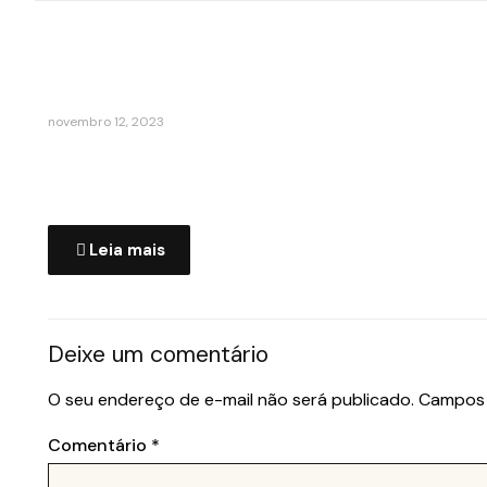
Postagens relacionadas
novembro 12, 2023
Gestão de Obras e apresentação
de ART
Leia mais
Deixe um comentário
O seu endereço de e-mail não será publicado.
Campos 
Comentário
*