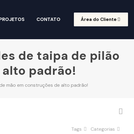
 PROJETOS
CONTATO
Área do Cliente
es de taipa de pilão
alto padrão!
a de mão em construções de alto padrão!
Tags
Categorias