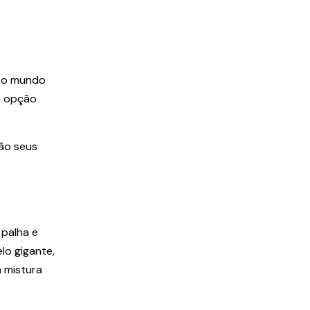
o o mundo
a opção
são seus
 palha e
lo gigante,
 mistura