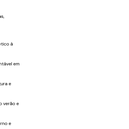
s,
ético à
ntável em
gura e
o verão e
rno e