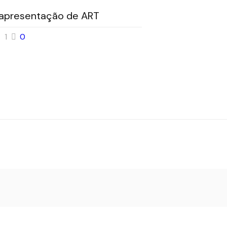
 apresentação de ART
1
0