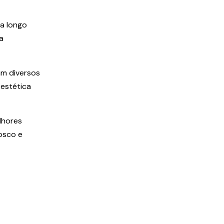
 a longo
a
am diversos
 estética
lhores
osco e