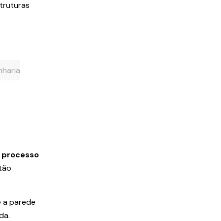
truturas
nharia
O
processo
ntão
e a parede
da.